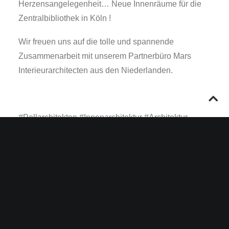
Herzensangelegenheit… Neue Innenräume für die
Zentralbibliothek in Köln !
Wir freuen uns auf die tolle und spannende
Zusammenarbeit mit unserem Partnerbüro Mars
Interieurarchitecten aus den Niederlanden.
#Pellarchitekten #Innenarchitektur #Architektur
#Architekturbüro #Innenarchitekturbüro
#Architekturköln #Kölnarchitektur #Köln
#colognearchitektur #cologne #Innenausbau
#interior #interiordesign #interiorarchitectur
#Bibliothek #stbibkoeln #library #librarylife